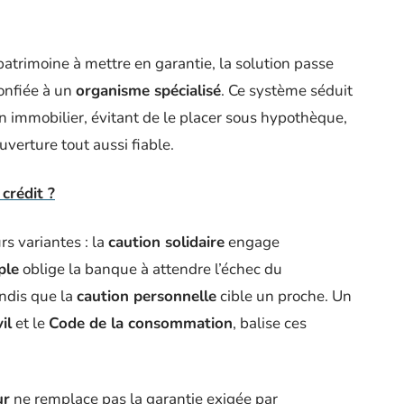
atrimoine à mettre en garantie, la solution passe
onfiée à un
organisme spécialisé
. Ce système séduit
en immobilier, évitant de le placer sous hypothèque,
uverture tout aussi fiable.
crédit ?
rs variantes : la
caution solidaire
engage
ple
oblige la banque à attendre l’échec du
ndis que la
caution personnelle
cible un proche. Un
il
et le
Code de la consommation
, balise ces
ur
ne remplace pas la garantie exigée par