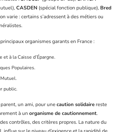
utuel),
CASDEN
(spécial fonction publique),
Bred
on varie : certains s’adressent à des métiers ou
néralistes.
 principaux organismes garants en France :
e et à la Caisse d’Épargne.
nques Populaires.
 Mutuel.
r public.
n parent, un ami, pour une
caution solidaire
reste
rarement à un
organisme de cautionnement
.
es contrôles, des critères propres. La nature du
, influe sur le niveau d’exigence et la rapidité de