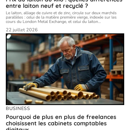
entre laiton neuf et recyclé ?
Le laiton, alliage de cuivre et de zinc, circule sur deux marchés
parallèles : celui de la matière première vierge, indexée sur les
cours du London Metal Exchange, et celui du laiton
…
22 juillet 2026
BUSINESS
Pourquoi de plus en plus de freelances
choisissent les cabinets comptables
digitaux