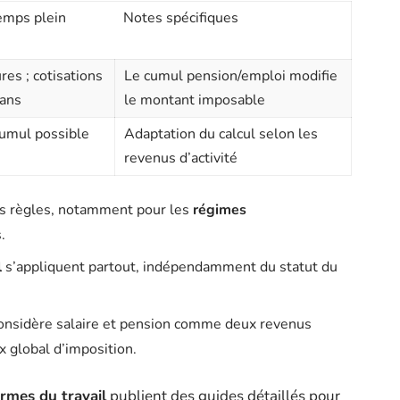
temps plein
Notes spécifiques
es ; cotisations
Le cumul pension/emploi modifie
 ans
le montant imposable
cumul possible
Adaptation du calcul selon les
revenus d’activité
es règles, notamment pour les
régimes
.
l
s’appliquent partout, indépendamment du statut du
onsidère salaire et pension comme deux revenus
ux global d’imposition.
rmes du travail
publient des guides détaillés pour