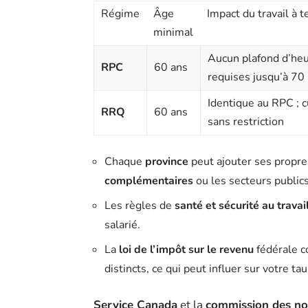
Régime
Âge
Impact du travail à 
minimal
Aucun plafond d’heur
RPC
60 ans
requises jusqu’à 70
Identique au RPC ; 
RRQ
60 ans
sans restriction
Chaque
province
peut ajouter ses propr
complémentaires
ou les secteurs publics
Les règles de
santé et sécurité au travai
salarié.
La
loi de l’impôt sur le revenu
fédérale c
distincts, ce qui peut influer sur votre ta
Service Canada
et la
commission des no