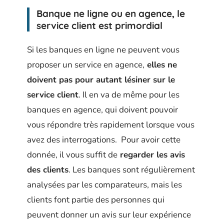
Banque ne ligne ou en agence, le
service client est primordial
Si les banques en ligne ne peuvent vous
proposer un service en agence,
elles ne
doivent pas pour autant lésiner sur le
service client
. Il en va de même pour les
banques en agence, qui doivent pouvoir
vous répondre très rapidement lorsque vous
avez des interrogations. Pour avoir cette
donnée, il vous suffit de
regarder les avis
des clients
. Les banques sont régulièrement
analysées par les comparateurs, mais les
clients font partie des personnes qui
peuvent donner un avis sur leur expérience