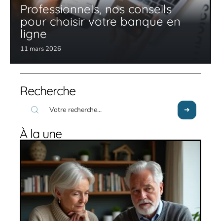
Professionnels, nos conseils
pour choisir votre banque en
ligne
11 mars 2026
Recherche
À la une