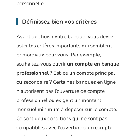
personnelle.
Définissez bien vos critères
Avant de choisir votre banque, vous devez
lister les critères importants qui semblent
primordiaux pour vous. Par exemple,
souhaitez-vous ouvrir
un compte en banque
professionnel
? Est-ce un compte principal
ou secondaire ? Certaines banques en ligne
n’autorisent pas l’ouverture de compte
professionnel ou exigent un montant
mensuel minimum à déposer sur le compte.
Ce sont deux conditions qui ne sont pas
compatibles avec l’ouverture d’un compte