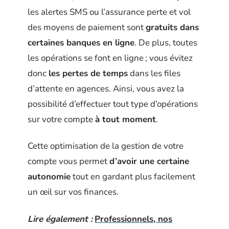
les alertes SMS ou l’assurance perte et vol
des moyens de paiement sont
gratuits dans
certaines banques en ligne
. De plus, toutes
les opérations se font en ligne ; vous évitez
donc
les pertes de temps
dans les files
d’attente en agences. Ainsi, vous avez la
possibilité d’effectuer tout type d’opérations
sur votre compte
à tout moment
.
Cette optimisation de la gestion de votre
compte vous permet
d’avoir une certaine
autonomie
tout en gardant plus facilement
un œil sur vos finances.
Lire également :
Professionnels, nos