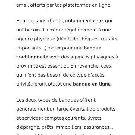
email offerts par les plateformes en ligne.
Pour certains clients, notamment ceux qui
ont besoin d’accéder régulièrement à une
agence physique (dépôt de chèques, retraits
importants…), opter pour une
banque
traditionnelle
avec des agences physiques à
proximité est essentiel. En revanche, ceux
qui n’ont pas besoin de ce type d’accès
privilégieront plutôt une
banque en ligne
.
Les deux types de banques offrent
généralement un large éventail de produits
et services : comptes courants, livrets
d’épargne, prêts immobiliers, assurances…