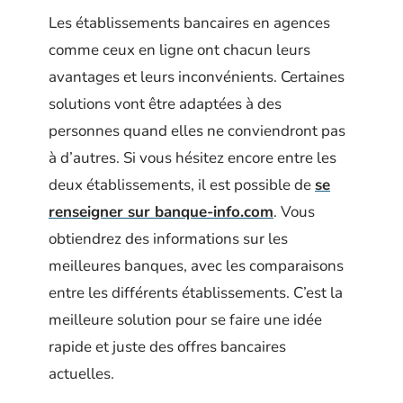
Les établissements bancaires en agences
comme ceux en ligne ont chacun leurs
avantages et leurs inconvénients. Certaines
solutions vont être adaptées à des
personnes quand elles ne conviendront pas
à d’autres. Si vous hésitez encore entre les
deux établissements, il est possible de
se
renseigner sur banque-info.com
. Vous
obtiendrez des informations sur les
meilleures banques, avec les comparaisons
entre les différents établissements. C’est la
meilleure solution pour se faire une idée
rapide et juste des offres bancaires
actuelles.