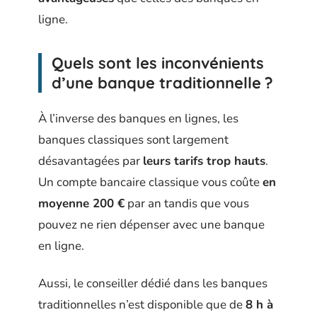
ligne.
Quels sont les inconvénients
d’une banque traditionnelle ?
À l’inverse des banques en lignes, les
banques classiques sont largement
désavantagées par
leurs tarifs trop hauts
.
Un compte bancaire classique vous coûte
en
moyenne 200 €
par an tandis que vous
pouvez ne rien dépenser avec une banque
en ligne.
Aussi, le conseiller dédié dans les banques
traditionnelles n’est disponible que de
8 h à