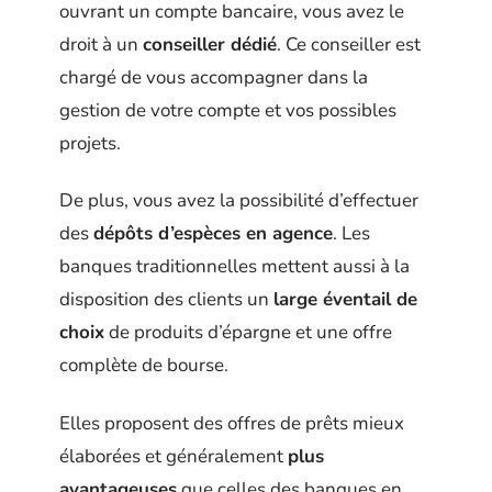
ouvrant un compte bancaire, vous avez le
droit à un
conseiller dédié
. Ce conseiller est
chargé de vous accompagner dans la
gestion de votre compte et vos possibles
projets.
De plus, vous avez la possibilité d’effectuer
des
dépôts d’espèces en agence
. Les
banques traditionnelles mettent aussi à la
disposition des clients un
large éventail de
choix
de produits d’épargne et une offre
complète de bourse.
Elles proposent des offres de prêts mieux
élaborées et généralement
plus
avantageuses
que celles des banques en