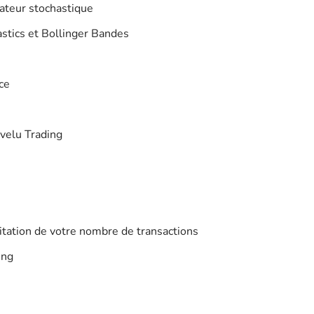
lateur stochastique
astics et Bollinger Bandes
ce
evelu Trading
mitation de votre nombre de transactions
ing