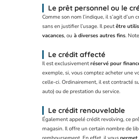
Le prêt personnel ou le créd
Comme son nom l’indique, il s’agit d’un 
sans en justifier l’usage. Il peut
être util
vacances
, ou
à diverses autres fins
. Not
Le crédit affecté
Il est exclusivement
réservé pour financ
exemple, si, vous comptez acheter une voit
celle-ci. Ordinairement, il est contracté 
auto) ou de prestation du service.
Le crédit renouvelable
Également appelé crédit revolving, ce prê
magasin. Il offre un certain nombre de libe
remboursement. En effet, il vous
permet 